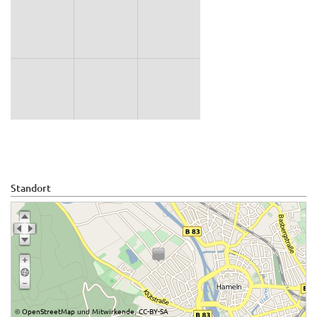
Standort
OpenStreetMap
Mitwirkende
CC-BY-SA
©
und
,