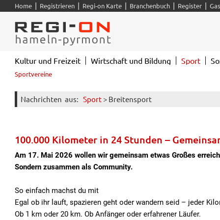
|
|
|
|
|
Home
Registrieren
Regi-on Karte
Branchenbuch
Register
Gas
Kultur und Freizeit
Wirtschaft und Bildung
Sport
So
Sportvereine
Nachrichten
aus:
Sport
> Breitensport
100.000 Kilometer in 24 Stunden – Gemeinsam
Am 17. Mai 2026 wollen wir gemeinsam etwas Großes erreichen
Sondern zusammen als Community.
So einfach machst du mit
Egal ob ihr lauft, spazieren geht oder wandern seid – jeder Kilo
Ob 1 km oder 20 km. Ob Anfänger oder erfahrener Läufer.