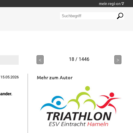
mein regi-on ∇
<
18 / 1446
>
Mehr zum Autor
 15.05.2026
ander.