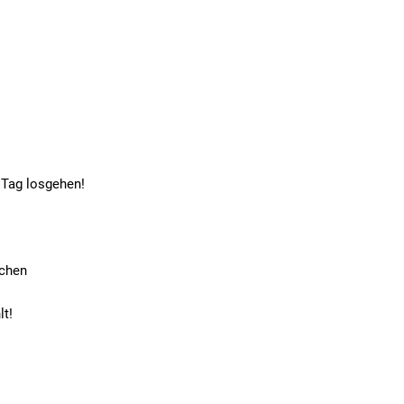
n Tag losgehen!
achen
lt!