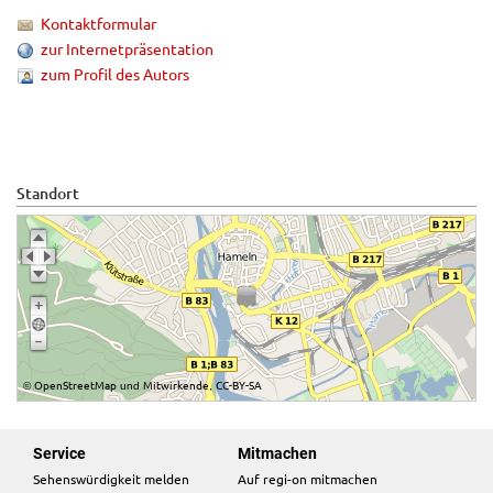
Kontaktformular
zur Internetpräsentation
zum Profil des Autors
Standort
OpenStreetMap
Mitwirkende
CC-BY-SA
©
und
,
Service
Mitmachen
Sehenswürdigkeit melden
Auf regi-on mitmachen