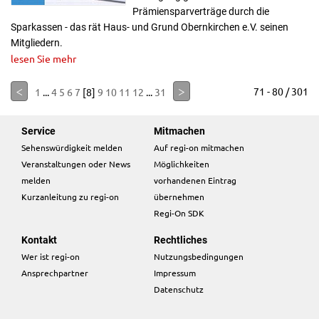
Prämiensparverträge durch die
Sparkassen - das rät Haus- und Grund Obernkirchen e.V. seinen
Mitgliedern.
lesen Sie mehr
<
>
71 - 80 / 301
1
...
4
5
6
7
[8]
9
10
11
12
...
31
Service
Mitmachen
Sehenswürdigkeit melden
Auf regi-on mitmachen
Veranstaltungen oder News
Möglichkeiten
melden
vorhandenen Eintrag
Kurzanleitung zu regi-on
übernehmen
Regi-On SDK
Kontakt
Rechtliches
Wer ist regi-on
Nutzungsbedingungen
Ansprechpartner
Impressum
Datenschutz