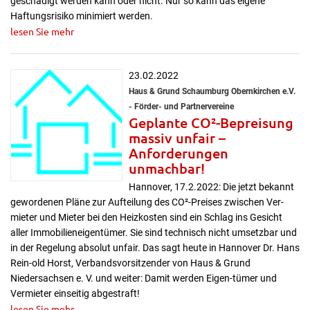
geschädigt werden kann oder nicht. Nur so kann das eigene
Haftungsrisiko minimiert werden.
lesen Sie mehr
23.02.2022
Haus & Grund Schaumburg Obernkirchen e.V.
- Förder- und Partnervereine
Geplante CO²-Bepreisung
massiv unfair –
Anforderungen
unmachbar!
Hannover, 17.2.2022: Die jetzt bekannt
gewordenen Pläne zur Aufteilung des CO²-Preises zwischen Ver-
mieter und Mieter bei den Heizkosten sind ein Schlag ins Gesicht
aller Immobilieneigentümer. Sie sind technisch nicht umsetzbar und
in der Regelung absolut unfair. Das sagt heute in Hannover Dr. Hans
Rein-old Horst, Verbandsvorsitzender von Haus & Grund
Niedersachsen e. V. und weiter: Damit werden Eigen-tümer und
Vermieter einseitig abgestraft!
lesen Sie mehr