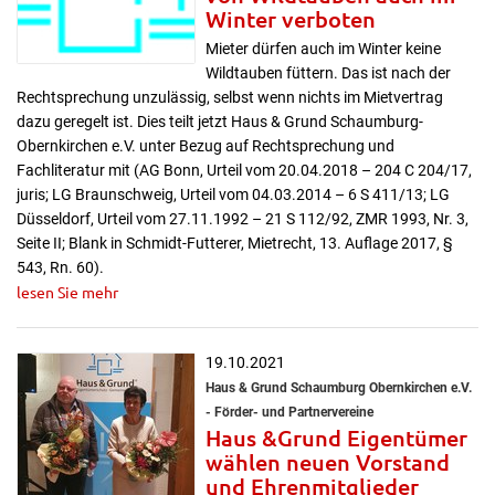
Winter verboten
Mieter dürfen auch im Winter keine
Wildtauben füttern. Das ist nach der
Rechtsprechung unzulässig, selbst wenn nichts im Mietvertrag
dazu geregelt ist. Dies teilt jetzt Haus & Grund Schaumburg-
Obernkirchen e.V. unter Bezug auf Rechtsprechung und
Fachliteratur mit (AG Bonn, Urteil vom 20.04.2018 – 204 C 204/17,
juris; LG Braunschweig, Urteil vom 04.03.2014 – 6 S 411/13; LG
Düsseldorf, Urteil vom 27.11.1992 – 21 S 112/92, ZMR 1993, Nr. 3,
Seite II; Blank in Schmidt-Futterer, Mietrecht, 13. Auflage 2017, §
543, Rn. 60).
lesen Sie mehr
19.10.2021
Haus & Grund Schaumburg Obernkirchen e.V.
- Förder- und Partnervereine
Haus &Grund Eigentümer
wählen neuen Vorstand
und Ehrenmitglieder