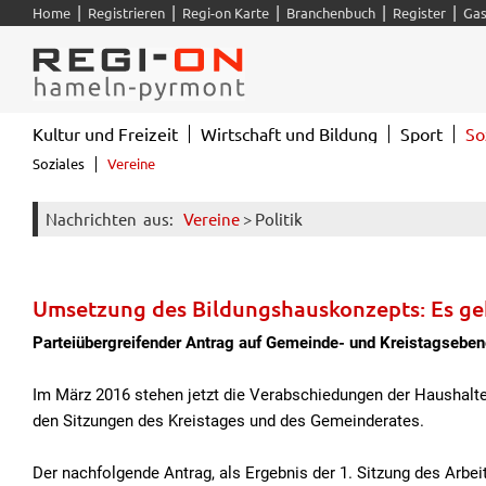
|
|
|
|
|
Home
Registrieren
Regi-on Karte
Branchenbuch
Register
Gas
Kultur und Freizeit
Wirtschaft und Bildung
Sport
So
Soziales
Vereine
Nachrichten
aus:
Vereine
> Politik
Umsetzung des Bildungshauskonzepts: Es geh
Parteiübergreifender Antrag auf Gemeinde- und Kreistagseben
Im März 2016 stehen jetzt die Verabschiedungen der Haushal
den Sitzungen des Kreistages und des Gemeinderates.
Der nachfolgende Antrag, als Ergebnis der 1. Sitzung des Arbeit