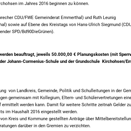
irchohsen im Jahres 2016 beginnen zu können.
nsprecher CDU/FWE Gemeinderat Emmerthal) und Ruth Leunig
l) sowie auf Ebene des Kreistags von Hans-Ulrich Siegmund (CDU
tzender SPD/Bd90DieGrünen).
rden beauftragt, jeweils 50.000,00 € Planungskosten (mit Sperr
 der Johann-Cormenius-Schule und der Grundschule Kirchohsen/E
ung von Landkreis, Gemeinde, Politik und Schulleitungen in der Ge
ungen gemeinsam mit Kollegium, Eltern- und Schülervertretungen ein
ermittelt werden kann. Damit für weitere Schritte zeitnah Gelder zu
ts im Haushalt 2016 eingestellt werden.
s von Kreis und Kommune gestellten Anträge über Mittelbereitstellun
atungen darüber in den Gremien zu verzichten.