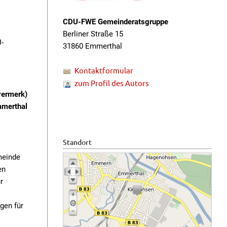
CDU-FWE Gemeinderatsgruppe
Berliner Straße 15
-
31860 Emmerthal
Kontaktformular
zum Profil des Autors
vermerk)
mmerthal
Standort
meinde
en
r
gen für