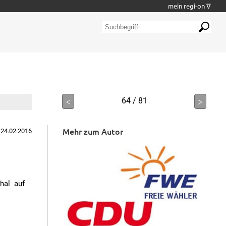
mein regi-on ∇
<
64 / 81
>
Mehr zum Autor
 24.02.2016
hal auf