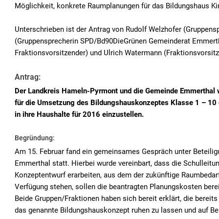
Möglichkeit, konkrete Raumplanungen für das Bildungshaus K
Unterschrieben ist der Antrag von Rudolf Welzhofer (Gruppe
(Gruppensprecherin SPD/Bd90DieGrünen Gemeinderat Emmertha
Fraktionsvorsitzender) und Ulrich Watermann (Fraktionsvorsi
Antrag:
Der Landkreis Hameln-Pyrmont und die Gemeinde Emmerthal we
für die Umsetzung des Bildungshauskonzeptes Klasse 1 – 10
in ihre Haushalte für 2016 einzustellen.
Begründung:
Am 15. Februar fand ein gemeinsames Gespräch unter Beteilig
Emmerthal statt. Hierbei wurde vereinbart, dass die Schulleit
Konzeptentwurf erarbeiten, aus dem der zukünftige Raumbedarf 
Verfügung stehen, sollen die beantragten Planungskosten berei
Beide Gruppen/Fraktionen haben sich bereit erklärt, die bereit
das genannte Bildungshauskonzept ruhen zu lassen und auf Ber