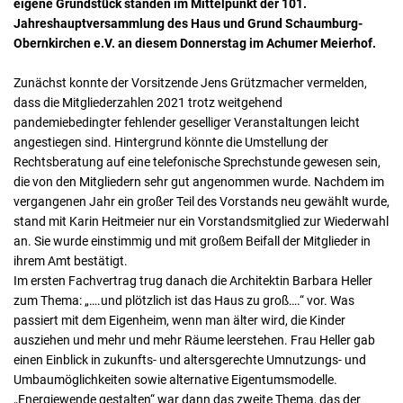
eigene Grundstück standen im Mittelpunkt der 101.
Jahreshauptversammlung des Haus und Grund Schaumburg-
Obernkirchen e.V. an diesem Donnerstag im Achumer Meierhof.
Zunächst konnte der Vorsitzende Jens Grützmacher vermelden,
dass die Mitgliederzahlen 2021 trotz weitgehend
pandemiebedingter fehlender geselliger Veranstaltungen leicht
angestiegen sind. Hintergrund könnte die Umstellung der
Rechtsberatung auf eine telefonische Sprechstunde gewesen sein,
die von den Mitgliedern sehr gut angenommen wurde. Nachdem im
vergangenen Jahr ein großer Teil des Vorstands neu gewählt wurde,
stand mit Karin Heitmeier nur ein Vorstandsmitglied zur Wiederwahl
an. Sie wurde einstimmig und mit großem Beifall der Mitglieder in
ihrem Amt bestätigt.
Im ersten Fachvertrag trug danach die Architektin Barbara Heller
zum Thema: „….und plötzlich ist das Haus zu groß….“ vor. Was
passiert mit dem Eigenheim, wenn man älter wird, die Kinder
ausziehen und mehr und mehr Räume leerstehen. Frau Heller gab
einen Einblick in zukunfts- und altersgerechte Umnutzungs- und
Umbaumöglichkeiten sowie alternative Eigentumsmodelle.
„Energiewende gestalten“ war dann das zweite Thema, das der