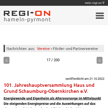
|
|
|
|
|
|
|
mein regi-on ∇
Nachrichten
aus:
Vereine
> Förder- und Partnervereine
<
>
17 / 200
veröffentlicht am 21.10.2022
101. Jahreshauptversammlung Haus und
Grund Schaumburg-Obernkirchen e.V.
Energiewende und Eigenheim als Altersvorsorge im Mittelpunkt
Die steigenden Energiepreise und die Auswirkungen auf das