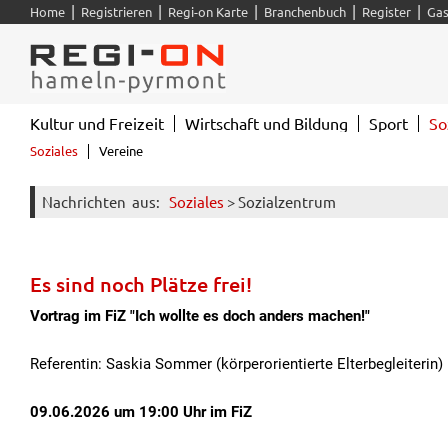
|
|
|
|
|
Home
Registrieren
Regi-on Karte
Branchenbuch
Register
Gas
Kultur und Freizeit
Wirtschaft und Bildung
Sport
So
Soziales
Vereine
Nachrichten
aus:
Soziales
> Sozialzentrum
Es sind noch Plätze frei!
Vortrag im FiZ "Ich wollte es doch anders machen!"
Referentin: Saskia Sommer (körperorientierte Elterbegleiterin)
09.06.2026 um 19:00 Uhr im FiZ