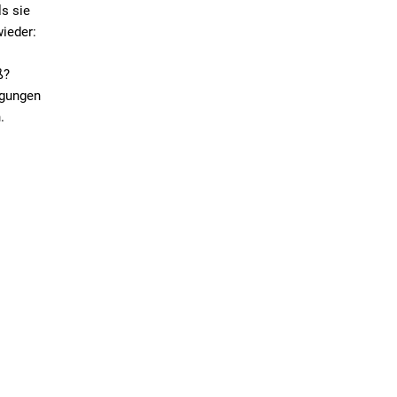
ls sie
wieder:
ß?
ägungen
.