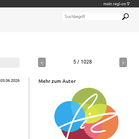
mein regi-on ∇
<
5 / 1028
>
Mehr zum Autor
 03.06.2026