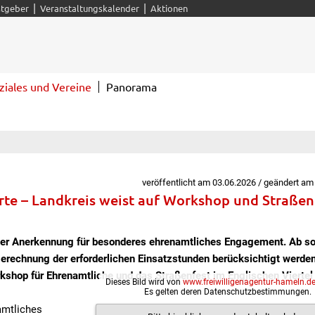
|
|
tgeber
Veranstaltungskalender
Aktionen
ziales und Vereine
Panorama
veröffentlicht am 03.06.2026 / geändert am
arte – Landkreis weist auf Workshop und Straßen
der Anerkennung für besonderes ehrenamtliches Engagement. Ab so
erechnung der erforderlichen Einsatzstunden berücksichtigt werden
hop für Ehrenamtliche und das Straßenfest im Englischen Viertel 
Dieses Bild wird von
www.freiwilligenagentur-hameln.d
Es gelten deren Datenschutzbestimmungen.
amtliches