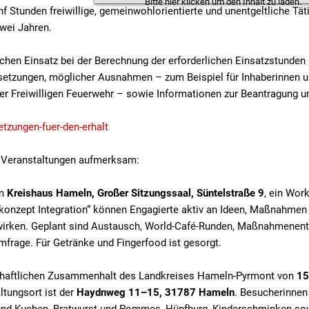
Bitte hier klicken um den Inhalt zu laden.
 Stunden freiwillige, gemeinwohlorientierte und unentgeltliche Täti
wei Jahren.
chen Einsatz bei der Berechnung der erforderlichen Einsatzstunden
ssetzungen, möglicher Ausnahmen – zum Beispiel für Inhaberinnen 
der Freiwilligen Feuerwehr – sowie Informationen zur Beantragung u
tzungen-fuer-den-erhalt
i Veranstaltungen aufmerksam:
m
Kreishaus Hameln, Großer Sitzungssaal, Süntelstraße 9
, ein Wor
gskonzept Integration“ können Engagierte aktiv an Ideen, Maßnahmen
itwirken. Geplant sind Austausch, World-Café-Runden, Maßnahmenen
frage. Für Getränke und Fingerfood ist gesorgt.
lschaftlichen Zusammenhalt des Landkreises Hameln-Pyrmont von
15
ltungsort ist der
Haydnweg 11–15, 31787 Hameln
. Besucherinnen