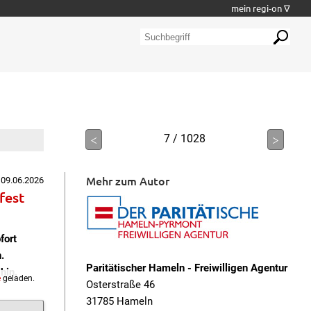
mein regi-on ∇
<
7 / 1028
>
Mehr zum Autor
 09.06.2026
fest
fort
.
Paritätischer Hameln - Freiwilligen Agentur
hin.
e
geladen.
Osterstraße 46
31785 Hameln