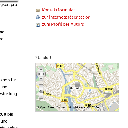
gkeit pro
Kontaktformular
zur Internetpräsentation
zum Profil des Autors
und
nd
Standort
kshop für
 und
twicklung
OpenStreetMap
Mitwirkende
CC-BY-SA
©
und
,
:00 bis
 und