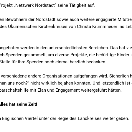
ojekt „Netzwerk Nordstadt“ seine Tätigkeit auf.
en Bewohnern der Nordstadt sowie auch weitere engagierte Mitstre
ag des Ökumenischen Kirchenkreises von Christa Krummheuer ins Le
angeboten werden in den unterschiedlichsten Bereichen. Das hat vie
auch Spenden gesammelt, um diverse Projekte, die bedürftige Kinder 
Stelle für ihre Spenden noch einmal herzlich bedanken.
h verschiedene andere Organisationen aufgefangen wird. Sicherlich 
man uns noch?" nicht wirklich bejahen konnten. Und letztendlich ist
chbarschaftshilfe mit Elan und Engagement weitergeführt hätten.
lles hat seine Zeit!
nglischen Viertel unter der Regie des Landkreises weiter geben.