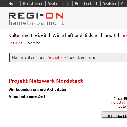
|
|
|
|
|
Home
Registrieren
Regi-on Karte
Branchenbuch
Register
Gas
Kultur und Freizeit
Wirtschaft und Bildung
Sport
So
Soziales
Vereine
Nachrichten
aus:
Soziales
> Sozialzentrum
Projekt Netzwerk Nordstadt
Wir beenden unsere Aktivitäten
Alles hat seine Zeit
Dieses B
nordstadt
Date
Bitte hier k