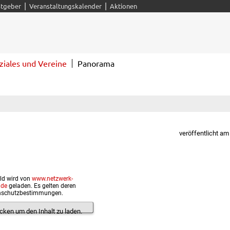
|
|
tgeber
Veranstaltungskalender
Aktionen
ziales und Vereine
Panorama
veröffentlicht am
ild wird von
www.netzwerk-
.de
geladen. Es gelten deren
nschutzbestimmungen.
licken um den Inhalt zu laden.