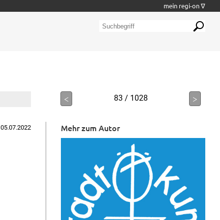
mein regi-on ∇
<
83 / 1028
>
Mehr zum Autor
 05.07.2022