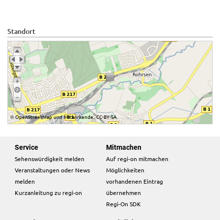
Standort
OpenStreetMap
Mitwirkende
CC-BY-SA
©
und
,
Service
Mitmachen
Sehenswürdigkeit melden
Auf regi-on mitmachen
Veranstaltungen oder News
Möglichkeiten
melden
vorhandenen Eintrag
Kurzanleitung zu regi-on
übernehmen
Regi-On SDK