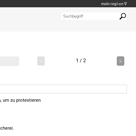
mein regi-on ∇
<
1 / 2
>
, um zu protestieren
cherei.