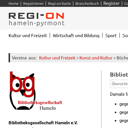
|
|
|
|
Register
|
Home
Registrieren
Regi-on Karte
Branchenbuch
G
Kultur und Freizeit
Wirtschaft und Bildung
Sport
So
Vereine
aus:
Kultur und Freizeit
>
Kunst und Kultur
> Büche
Biblio
Übersicht
Damals fa
gege
gege
gege
Bibliotheksgesellschaft Hameln e.V.