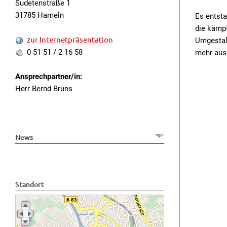
Sudetenstraße 1
31785 Hameln
Es entsta
die kämpf
zur Internetpräsentation
Umgestalt
0 51 51 / 2 16 58
mehr aus
Ansprechpartner/in:
Herr Bernd Bruns
News
Standort