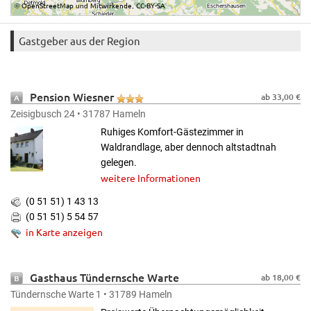
OpenStreetMap
Mitwirkende
CC-BY-SA
©
und
,
Gastgeber aus der Region
Pension Wiesner
ab 33,00 €
Zeisigbusch 24 • 31787 Hameln
Ruhiges Komfort-Gästezimmer in
Waldrandlage, aber dennoch altstadtnah
gelegen.
weitere Informationen
(0 51 51) 1 43 13
(0 51 51) 5 54 57
in Karte anzeigen
Gasthaus Tündernsche Warte
ab 18,00 €
Tündernsche Warte 1 • 31789 Hameln