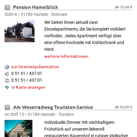
Pension Hamelblick
ab 35,00 €
Düth 6 • 31789 Hameln - Rohrsen
Wir bieten Ihnen aktuell zwei
Einzelapartments, die Sie komplett möbliert
vorfinden. Jedes Apartment verfügt über
eine offene Kochzeile mit Kühlschrank und
Herd.
weitere Informationen
zur Internetpräsentation
0 51 51 / 437 01
0 51 51 / 437 01
in Karte anzeigen
Am Weserradweg Touristen-Service
ab 42,00 €
Im Stift 15 • 31789 Hameln - Tündern
Individuelle Zimmer mit reichhaltigem
Frühstück auf unserem liebevoll
restaurierten Bauernhof in ruhiger idyllischer