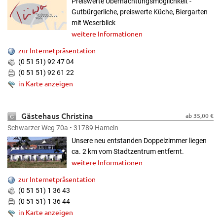
Preiswerte Übernachtungsmöglichkeit -
Gutbürgerliche, preiswerte Küche, Biergarten
mit Weserblick
weitere Informationen
zur Internetpräsentation
(0 51 51) 92 47 04
(0 51 51) 92 61 22
in Karte anzeigen
Gästehaus Christina
ab 35,00 €
Schwarzer Weg 70a • 31789 Hameln
Unsere neu entstanden Doppelzimmer liegen
ca. 2 km vom Stadtzentrum entfernt.
weitere Informationen
zur Internetpräsentation
(0 51 51) 1 36 43
(0 51 51) 1 36 44
in Karte anzeigen