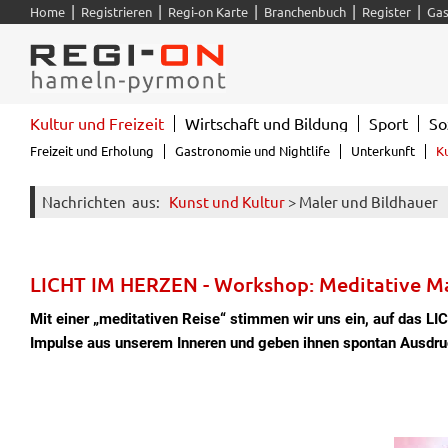
|
|
|
|
|
Home
Registrieren
Regi-on Karte
Branchenbuch
Register
Gas
Kultur und Freizeit
Wirtschaft und Bildung
Sport
So
Freizeit und Erholung
Gastronomie und Nightlife
Unterkunft
K
Nachrichten
aus:
Kunst und Kultur
> Maler und Bildhauer
LICHT IM HERZEN - Workshop: Meditative M
Mit einer „meditativen Reise“ stimmen wir uns ein, auf das L
Impulse aus unserem Inneren und geben ihnen spontan Ausdru