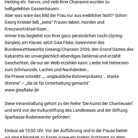
Herking etc. hervor, und viele ihrer Chansons wurden zu
heißgeliebten Gassenhauern.
Aber was wäre das Bild der Frau nur aus weiblicher Sicht? Schon
Georg Kreisler ließ ,,seine“ Frauen lieben, morden und
Kreuzworträtsel lösen…
Immer treu begleitet von ihrer ganz persönlichen Uschi (Syring-
Dargies) am Klavier, setzt Gisa Flake, Gewinnerin des
Bundeswettbewerbs Gesang/Chanson 2009, den Grand Dames des
Kabaretts ein unvergleichlich lebendiges Denkmal und erzählt
Geschichten, die nur ein Weib erzählen kann: Lieder mit Hintersinn
zum Schmunzeln, Lachen und Nachdenken…
Die Presse schreibt: „…unglaubliche Bühnenpräsenz … starke
Stimme“ – „Sie ist für Unterhaltung gemacht“
www.gisaflake.de
Diese Veranstaltung gehört zu der Reihe "Die Kunst der Chanteusen"
und wird von der Kulturstiftung des Landkreises und der Stiftung
Sparkasse Bodenwerder gefördert.
Einlass ab 19:00 Uhr. Vor der Aufführung und in der Pause bieten
wir eine Kleinigkeit zu Essen sowie ein breites Sortiment an Wein,