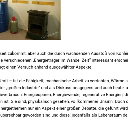
n Zeit zukommt, aber auch die durch wachsenden Ausstoß von Kohle
ie verschiedenen „Energieträger im Wandel Zeit“ interessant ersche
gt einen Versuch anhand ausgewählter Aspekte.
raft – ist die Fähigkeit, mechanische Arbeit zu verrichten, Wärme
 der „großen Industrie“ und als Diskussionsgegenstand auch heute, a
gieverbrauch, Energiesparen, Energiewende, regenerative Energien, d
ein ist: Sie sind, physikalisch gesehen, vollkommener Unsinn. Doch
 Energiethemen nur ein Aspekt einer großen Debatte, die geführt wird,
bersehbar geworden sind und diese, jedenfalls als Lebensraum de