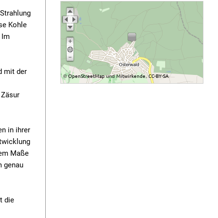
 Strahlung
ise Kohle
 Im
d mit der
OpenStreetMap
Mitwirkende
CC-BY-SA
©
und
,
 Zäsur
n in ihrer
ntwicklung
erem Maße
m genau
t die