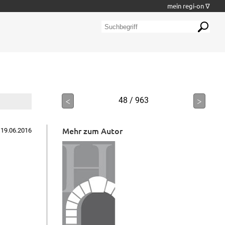
mein regi-on ∇
<
48 / 963
>
Mehr zum Autor
 19.06.2016