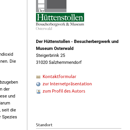
Der Hüttenstollen - Besucherbergwerk und
Museum Osterwald
ndioxid
Steigerbrink 25
inen. Die
31020 Salzhemmendorf
Kontaktformular
 abzugeben
zur Internetpräsentation
n der
zum Profil des Autors
iese und
 darum
 seit die
r Spezies
Standort