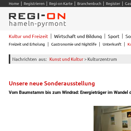
|
|
|
|
|
Home
Registrieren
Regi-on Karte
Branchenbuch
Register
Gas
Kultur und Freizeit
Wirtschaft und Bildung
Sport
So
Freizeit und Erholung
Gastronomie und Nightlife
Unterkunft
K
Nachrichten
aus:
Kunst und Kultur
> Kulturzentrum
Unsere neue Sonderausstellung
Vom Baumstamm bis zum Windrad: Energieträger im Wandel de