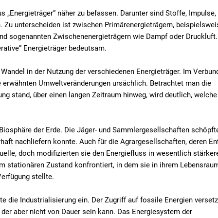
„Energieträger“ näher zu befassen. Darunter sind Stoffe, Impulse,
n. Zu unterscheiden ist zwischen Primärenergieträgern, beispielswe
t, und sogenannten Zwischenenergieträgern wie Dampf oder Druckluft.
erative“ Energieträger bedeutsam.
r Wandel in der Nutzung der verschiedenen Energieträger. Im Verbun
ie erwähnten Umweltveränderungen ursächlich. Betrachtet man die
ng stand, über einen langen Zeitraum hinweg, wird deutlich, welche
 Biosphäre der Erde. Die Jäger- und Sammlergesellschaften schöpfte
haft nachliefern konnte. Auch für die Agrargesellschaften, deren E
quelle, doch modifizierten sie den Energiefluss in wesentlich stärk
m stationären Zustand konfrontiert, in dem sie in ihrem Lebensrau
erfügung stellte.
te die Industrialisierung ein. Der Zugriff auf fossile Energien versetz
, der aber nicht von Dauer sein kann. Das Energiesystem der