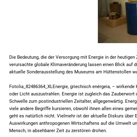
Die Bedeutung, die der Versorgung mit Energie in der heutige
verursachte globale Klimaveränderung lassen einen Blick auf d
aktuelle Sonderausstellung des Museums am Hüttenstollen wa
Fotolia_82486364_XLEnergie, griechisch enérgeia, – wirkende K
oder Licht auszustrahlen. Energie ist zugleich das Zauberwort
Schwelle zum postindustriellen Zeitalter, allgegenwärtig. Ener
viele andere Begriffe kursieren, obwohl ihnen allen eines gem
geht es natürlich nicht. Vielmehr ist der aktuelle Diskurs über
Auswirkungen anthropogenen Wirtschaftens auf die Umwelt unü
Mensch, in absehbarer Zeit zu zerstören drohen.