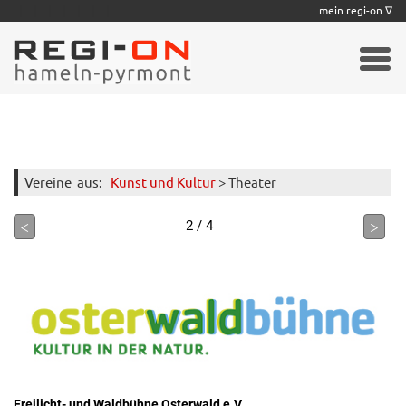
|
|
|
|
|
|
|
mein regi-on ∇
Vereine
aus:
Kunst und Kultur
> Theater
<
>
2 / 4
Freilicht- und Waldbühne Osterwald e.V.