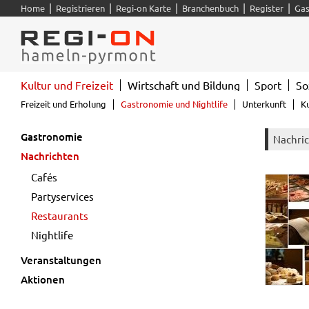
|
|
|
|
|
Home
Registrieren
Regi-on Karte
Branchenbuch
Register
Gas
Kultur und Freizeit
Wirtschaft und Bildung
Sport
So
Freizeit und Erholung
Gastronomie und Nightlife
Unterkunft
K
Gastronomie
Nachri
Nachrichten
Cafés
Partyservices
Restaurants
Nightlife
Veranstaltungen
Aktionen