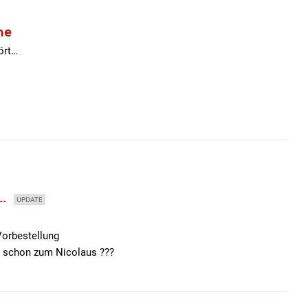
ne
ört…
..
UPDATE
Vorbestellung
t schon zum Nicolaus ???