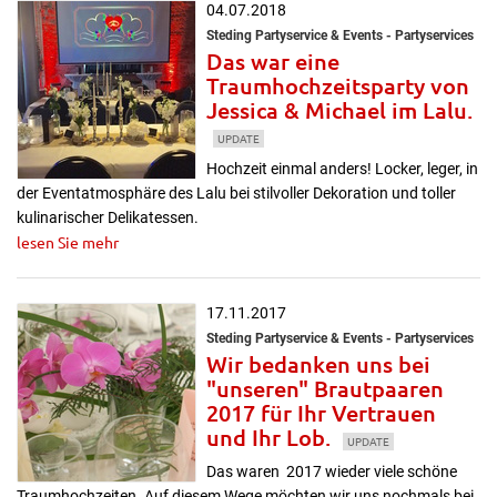
04.07.2018
Steding Partyservice & Events - Partyservices
Das war eine
Traumhochzeitsparty von
Jessica & Michael im Lalu.
UPDATE
Hochzeit einmal anders! Locker, leger, in
der Eventatmosphäre des Lalu bei stilvoller Dekoration und toller
kulinarischer Delikatessen.
lesen Sie mehr
17.11.2017
Steding Partyservice & Events - Partyservices
Wir bedanken uns bei
"unseren" Brautpaaren
2017 für Ihr Vertrauen
und Ihr Lob.
UPDATE
Das waren 2017 wieder viele schöne
Traumhochzeiten. Auf diesem Wege möchten wir uns nochmals bei