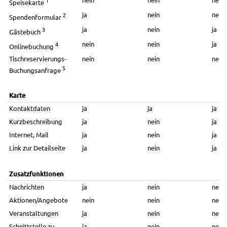
1
Speisekarte
ja
nein
nein
2
Spendenformular
ja
nein
ja
3
Gästebuch
nein
nein
ja
4
Onlinebuchung
Tischreservierungs-
nein
nein
nein
5
Buchungsanfrage
Karte
Kontaktdaten
ja
ja
ja
Kurzbeschreibung
ja
nein
ja
Internet, Mail
ja
nein
ja
Link zur Detailseite
ja
nein
ja
Zusatzfunktionen
Nachrichten
ja
nein
nein
Aktionen/Angebote
nein
nein
nein
Veranstaltungen
ja
nein
nein
Schnittstelle zu
ja
nein
nein