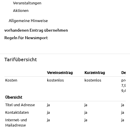
Veranstaltungen
Aktionen
Allgemeine Hinweise
vorhandenen Eintrag übernehmen
Regeln für Newsimport
Tarifübersicht
Vereinseintrag
Kurzeintrag
Deta
Kosten
kostenlos
kostenlos
pro 
7,95 
9,46 
Übersicht
Titel und Adresse
ja
ja
ja
Kontaktdaten
ja
ja
ja
Internet- und
ja
ja
ja
Mailadresse