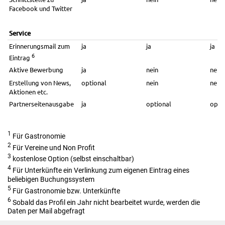
Facebook und Twitter
Service
Erinnerungsmail zum
ja
ja
ja
6
Eintrag
Aktive Bewerbung
ja
nein
nein
Erstellung von News,
optional
nein
nein
Aktionen etc.
Partnerseitenausgabe
ja
optional
opti
1
Für Gastronomie
2
Für Vereine und Non Profit
3
kostenlose Option (selbst einschaltbar)
4
Für Unterkünfte ein Verlinkung zum eigenen Eintrag eines
beliebigen Buchungssystem
5
Für Gastronomie bzw. Unterkünfte
6
Sobald das Profil ein Jahr nicht bearbeitet wurde, werden die
Daten per Mail abgefragt