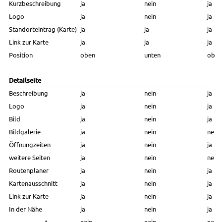
Kurzbeschreibung
ja
nein
ja
Logo
ja
nein
ja
Standorteintrag (Karte)
ja
ja
ja
Link zur Karte
ja
ja
ja
Position
oben
unten
oben
Detailseite
Beschreibung
ja
nein
ja
Logo
ja
nein
ja
Bild
ja
nein
ja
Bildgalerie
ja
nein
nein
Öffnungzeiten
ja
nein
ja
weitere Seiten
ja
nein
nein
Routenplaner
ja
nein
ja
Kartenausschnitt
ja
nein
ja
Link zur Karte
ja
nein
ja
In der Nähe
ja
nein
ja
nein
nein
nein