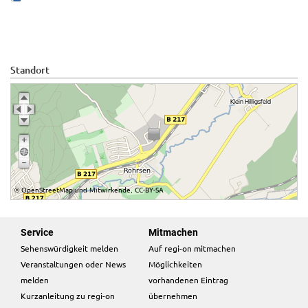
Standort
OpenStreetMap
Mitwirkende
CC-BY-SA
©
und
,
Service
Mitmachen
Sehenswürdigkeit melden
Auf regi-on mitmachen
Veranstaltungen oder News
Möglichkeiten
melden
vorhandenen Eintrag
Kurzanleitung zu regi-on
übernehmen