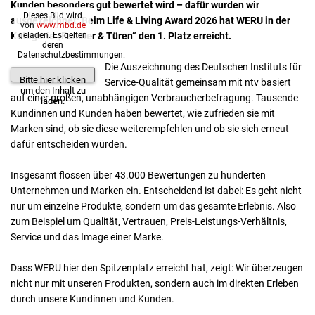
Kunden besonders gut bewertet wird – dafür wurden wir
Dieses Bild wird
ausgezeichnet: Beim Life & Living Award 2026 hat WERU in der
von
www.mbd.de
Kategorie „Fenster & Türen“ den 1. Platz erreicht.
geladen. Es gelten
deren
Datenschutzbestimmungen.
Die Auszeichnung des Deutschen Instituts für
ntv Life & Living Award
Bitte hier klicken
Service-Qualität gemeinsam mit ntv basiert
um den Inhalt zu
auf einer großen, unabhängigen Verbraucherbefragung. Tausende
laden.
Kundinnen und Kunden haben bewertet, wie zufrieden sie mit
Marken sind, ob sie diese weiterempfehlen und ob sie sich erneut
dafür entscheiden würden.
Insgesamt flossen über 43.000 Bewertungen zu hunderten
Unternehmen und Marken ein. Entscheidend ist dabei: Es geht nicht
nur um einzelne Produkte, sondern um das gesamte Erlebnis. Also
zum Beispiel um Qualität, Vertrauen, Preis-Leistungs-Verhältnis,
Service und das Image einer Marke.
Dass WERU hier den Spitzenplatz erreicht hat, zeigt: Wir überzeugen
nicht nur mit unseren Produkten, sondern auch im direkten Erleben
durch unsere Kundinnen und Kunden.