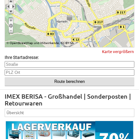
OpenStreetMap
Mitwirkende
CC-BY-SA
©
und
,
Karte vergrößern
Ihre Startadresse:
IMEX BERISA - Großhandel | Sonderposten |
Retourwaren
Übersicht