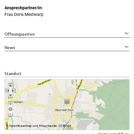
Ansprechpartner/in:
Frau Doris Mestwarp
Öffnungszeiten
News
Standort
OpenStreetMap
Mitwirkende
CC-BY-SA
©
und
,
Karte vergrößern