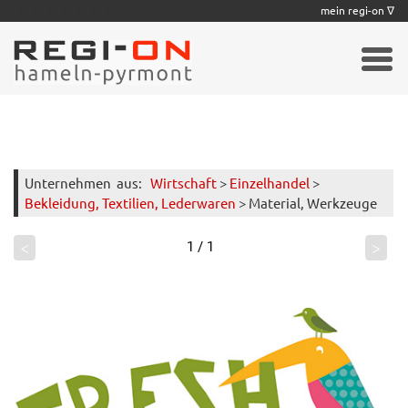
|
|
|
|
|
|
|
mein regi-on ∇
Unternehmen
aus:
Wirtschaft
>
Einzelhandel
>
Bekleidung, Textilien, Lederwaren
> Material, Werkzeuge
<
>
1 / 1