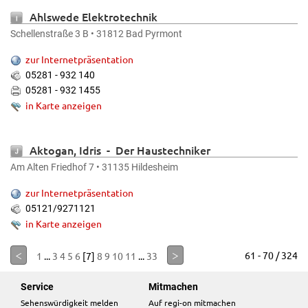
Ahlswede Elektrotechnik
Schellenstraße 3 B • 31812 Bad Pyrmont
zur Internetpräsentation
05281 - 932 140
05281 - 932 1455
in Karte anzeigen
Aktogan, Idris - Der Haustechniker
Am Alten Friedhof 7 • 31135 Hildesheim
zur Internetpräsentation
05121/9271121
in Karte anzeigen
<
>
61 - 70 / 324
1
...
3
4
5
6
[7]
8
9
10
11
...
33
Service
Mitmachen
Sehenswürdigkeit melden
Auf regi-on mitmachen