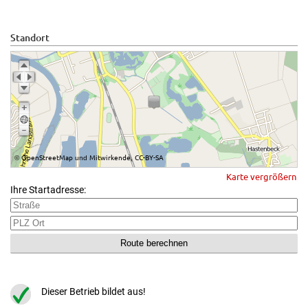
Standort
OpenStreetMap
Mitwirkende
CC-BY-SA
©
und
,
Karte vergrößern
Ihre Startadresse:
Dieser Betrieb bildet aus!