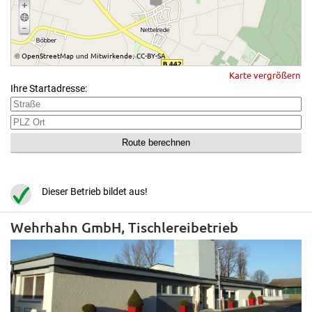
OpenStreetMap
Mitwirkende
CC-BY-SA
©
und
,
Karte vergrößern
Ihre Startadresse:
Dieser Betrieb bildet aus!
Wehrhahn GmbH, Tischlereibetrieb