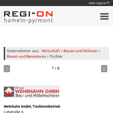
|
|
|
|
|
|
|
mein regi-on ∇
Unternehmen
aus:
Wirtschaft
>
Bauen und Wohnen
>
Bauen und Renovieren
> Tischler
<
>
7 / 8
Wehrhahn GmbH, Tischlereibetrieb
Lohstraße 6