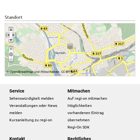
Standort
OpenStreetMap
Mitwirkende
CC-BY-SA
©
und
,
Service
Mitmachen
Sehenswürdigkeit melden
Auf regi-on mitmachen
Veranstaltungen oder News
Möglichkeiten
melden
vorhandenen Eintrag
Kurzanleitung zu regi-on
übernehmen
Regi-On SDK
Kontakt
Rechtliches