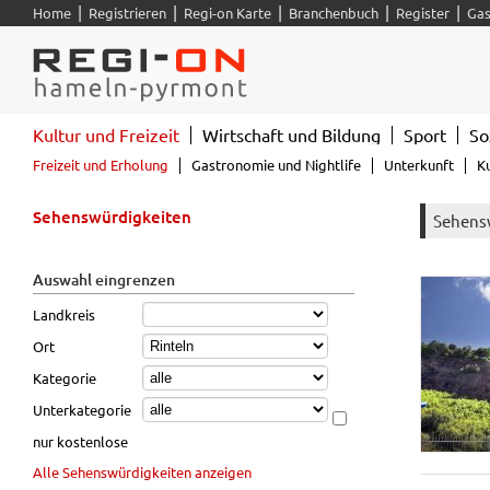
|
|
|
|
|
Home
Registrieren
Regi-on Karte
Branchenbuch
Register
Gas
Kultur und Freizeit
Wirtschaft und Bildung
Sport
So
Freizeit und Erholung
Gastronomie und Nightlife
Unterkunft
K
Sehenswürdigkeiten
Sehensw
Auswahl eingrenzen
Landkreis
Ort
Kategorie
Unterkategorie
nur kostenlose
Alle Sehenswürdigkeiten anzeigen