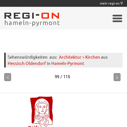
|
|
|
|
|
|
|
mein regi-on ∇
Sehenswürdigkeiten
aus:
Architektur
>
Kirchen
aus
Hessisch Oldendorf
in
Hameln-Pyrmont
<
>
99 / 115