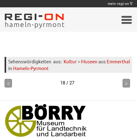
|
|
|
|
|
|
|
mein regi-on ∇
Sehenswürdigkeiten
aus:
Kultur
>
Museen
aus
Emmerthal
in
Hameln-Pyrmont
<
>
18 / 27