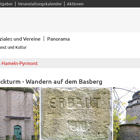
|
|
tgeber
Veranstaltungskalender
Aktionen
ziales und Vereine
Panorama
unst und Kultur
n
Hameln-Pyrmont
ckturm - Wandern auf dem Basberg