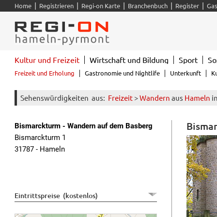
|
|
|
|
|
Home
Registrieren
Regi-on Karte
Branchenbuch
Register
Gas
Kultur und Freizeit
Wirtschaft und Bildung
Sport
So
Freizeit und Erholung
Gastronomie und Nightlife
Unterkunft
K
Sehenswürdigkeiten
aus:
Freizeit
>
Wandern
aus
Hameln
i
Bismar
Bismarckturm - Wandern auf dem Basberg
Bismarckturm 1
31787 - Hameln
Eintrittspreise (kostenlos)