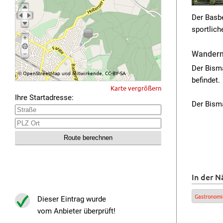
Der Basb
sportlich
Wandern
Der Bism
OpenStreetMap
Mitwirkende
CC-BY-SA
©
und
,
befindet.
Karte vergrößern
Ihre Startadresse:
Der Bisma
In der N
Gastronomi
Dieser Eintrag wurde
vom Anbieter überprüft!