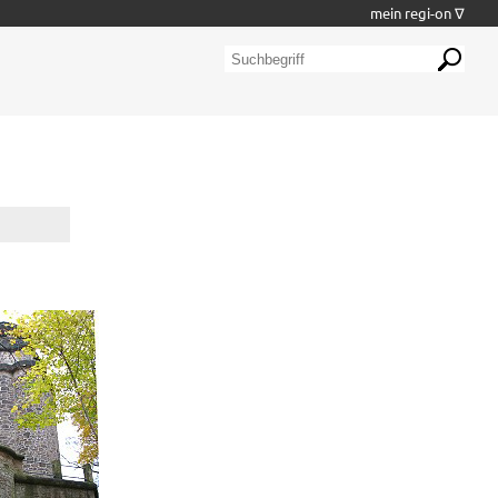
mein regi-on ∇