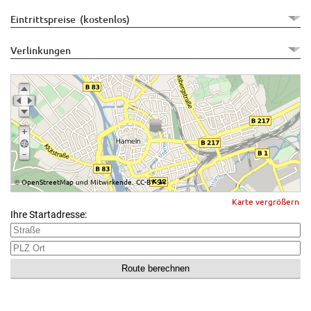
Eintrittspreise (kostenlos)
Verlinkungen
OpenStreetMap
Mitwirkende
CC-BY-SA
©
und
,
Karte vergrößern
Ihre Startadresse: