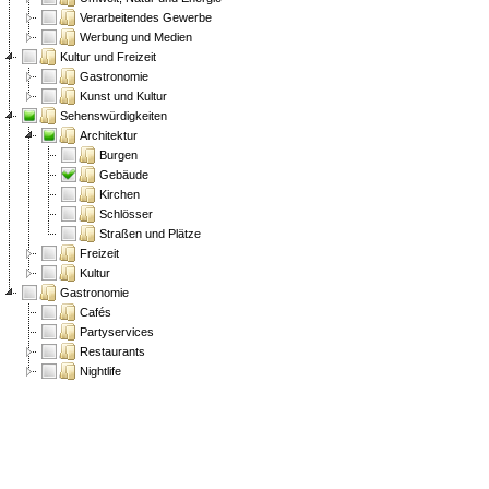
Verarbeitendes Gewerbe
Werbung und Medien
Kultur und Freizeit
Gastronomie
Kunst und Kultur
Sehenswürdigkeiten
Architektur
Burgen
Gebäude
Kirchen
Schlösser
Straßen und Plätze
Freizeit
Kultur
Gastronomie
Cafés
Partyservices
Restaurants
Nightlife