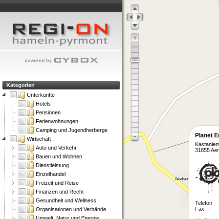
Kategorien
Unterkünfte
Hotels
Pensionen
Ferienwohnungen
Camping und Jugendherberge
Planet E
Wirtschaft
Kastanie
Auto und Verkehr
31855 Ae
Bauen und Wohnen
Dienstleistung
Einzelhandel
Freizeit und Reise
Finanzen und Recht
Gesundheit und Wellness
Telefon
Fax
Organisationen und Verbände
Umwelt, Natur und Energie