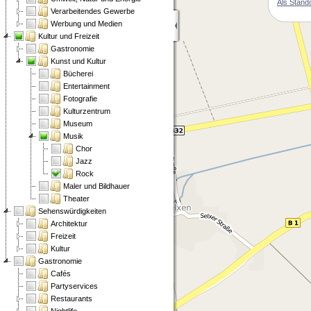
Als Stand
Verarbeitendes Gewerbe
Werbung und Medien
Kultur und Freizeit
Gastronomie
Kunst und Kultur
Bücherei
Entertainment
Fotografie
Kulturzentrum
Museum
Musik
Chor
Jazz
Rock
Maler und Bildhauer
Theater
Sehenswürdigkeiten
Architektur
Freizeit
Kultur
Gastronomie
Cafés
Partyservices
Restaurants