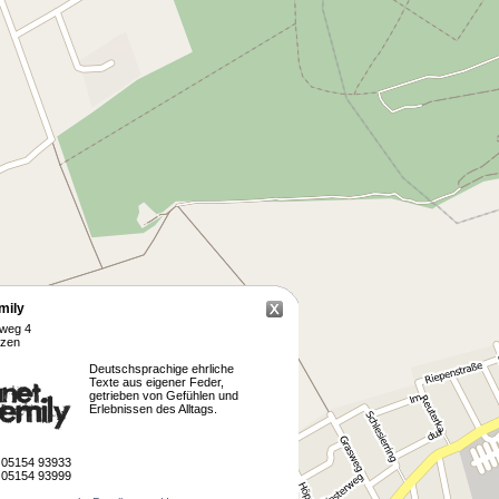
mily
nweg 4
rzen
Deutschsprachige ehrliche
Texte aus eigener Feder,
getrieben von Gefühlen und
Erlebnissen des Alltags.
05154 93933
05154 93999