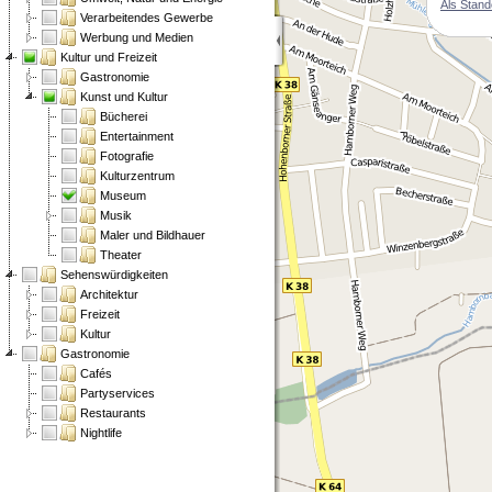
Als Stand
Verarbeitendes Gewerbe
Werbung und Medien
Kultur und Freizeit
Gastronomie
Kunst und Kultur
Bücherei
Entertainment
Fotografie
Kulturzentrum
Museum
Musik
Maler und Bildhauer
Theater
Sehenswürdigkeiten
Architektur
Freizeit
Kultur
Gastronomie
Cafés
Partyservices
Restaurants
Nightlife