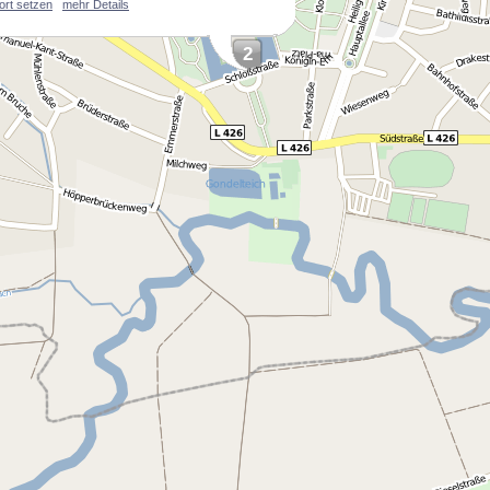
ort setzen
mehr Details
2