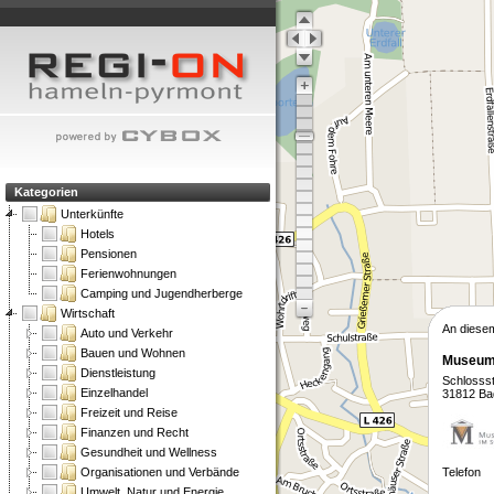
Kategorien
Unterkünfte
Hotels
Pensionen
Ferienwohnungen
Camping und Jugendherberge
Wirtschaft
An diese
Auto und Verkehr
Bauen und Wohnen
Museums
Dienstleistung
Schlosss
Einzelhandel
31812 Ba
Freizeit und Reise
Finanzen und Recht
Gesundheit und Wellness
Organisationen und Verbände
Telefon
Umwelt, Natur und Energie