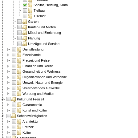
Sanitär, Heizung, Klima
Tiefbau
Tischler
Garten
Kaufen und Mieten
Möbel und Einrichtung
Planung
Umzüge und Service
Dienstleistung
Einzelhandel
Freizeit und Reise
Finanzen und Recht
Gesundheit und Wellness
Organisationen und Verbände
Umwelt, Natur und Energie
Verarbeitendes Gewerbe
Werbung und Medien
Kultur und Freizeit
Gastronomie
Kunst und Kultur
Sehenswürdigkeiten
Architektur
Freizeit
Kultur