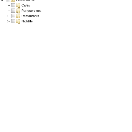
Gastronomie
Cafés
Partyservices
Restaurants
Nightlife