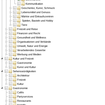
Kommunikation
Geschenke, Kunst, Schmuck
Lebensmittel und Genuss
Märkte und Einkaufszentren
Spielen, Basteln und Hobby
Tiere
Freizeit und Reise
Finanzen und Recht
Gesundheit und Wellness
Organisationen und Verbände
Umwelt, Natur und Energie
Verarbeitendes Gewerbe
Werbung und Medien
Kultur und Freizeit
Gastronomie
Kunst und Kultur
Sehenswürdigkeiten
Architektur
Freizeit
Kultur
Gastronomie
Cafés
Partyservices
Restaurants