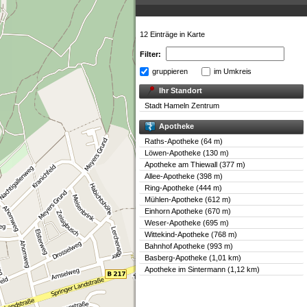
12 Einträge in Karte
Filter:
gruppieren
im Umkreis
Ihr Standort
Stadt Hameln Zentrum
Apotheke
Raths-Apotheke (64 m)
Löwen-Apotheke (130 m)
Apotheke am Thiewall (377 m)
Allee-Apotheke (398 m)
Ring-Apotheke (444 m)
Mühlen-Apotheke (612 m)
Einhorn Apotheke (670 m)
Weser-Apotheke (695 m)
Wittekind-Apotheke (768 m)
Bahnhof Apotheke (993 m)
Basberg-Apotheke (1,01 km)
Apotheke im Sintermann (1,12 km)