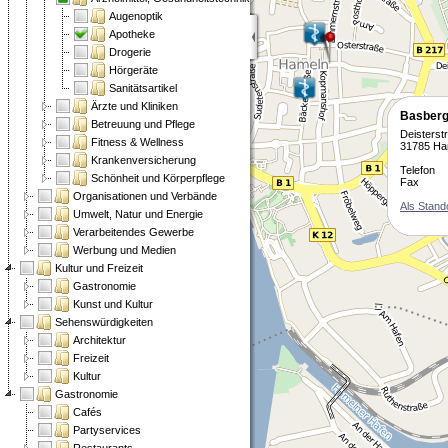
Augenoptik
Apotheke
Drogerie
Hörgeräte
Sanitätsartikel
Ärzte und Kliniken
Basberg
Betreuung und Pflege
Deisterstr
Fitness & Wellness
31785 Ha
Krankenversicherung
Telefon
Schönheit und Körperpflege
Fax
Organisationen und Verbände
Als Stand
Umwelt, Natur und Energie
Verarbeitendes Gewerbe
Werbung und Medien
Kultur und Freizeit
Gastronomie
Kunst und Kultur
Sehenswürdigkeiten
Architektur
Freizeit
Kultur
Gastronomie
Cafés
Partyservices