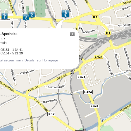
-Apotheke
. 57
meln
05151 - 1 34 41
05151 - 5 21 29
ort setzen
mehr Details
zur Homepage