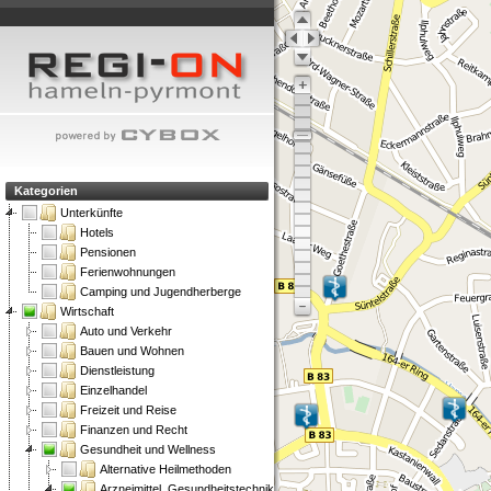
Kategorien
Unterkünfte
Hotels
Pensionen
Ferienwohnungen
Camping und Jugendherberge
Wirtschaft
Auto und Verkehr
Bauen und Wohnen
Dienstleistung
Einzelhandel
Freizeit und Reise
Finanzen und Recht
Gesundheit und Wellness
Alternative Heilmethoden
Arzneimittel, Gesundheitstechnik