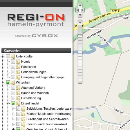
Kategorien
Unterkünfte
Hotels
Pensionen
Ferienwohnungen
Camping und Jugendherberge
Wirtschaft
Auto und Verkehr
Bauen und Wohnen
Dienstleistung
Einzelhandel
Bekleidung, Textilien, Lederwaren
Bücher, Musik und Unterhaltung
Bürobedarf und Schreibwaren
Elektro- und Elektronikartikel
Geschenke, Kunst, Schmuck