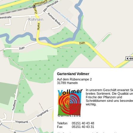
Gartenland Vollmer
Auf dem Rübencampe 2
31789 Hameln
In unserem Geschäft erwartet Si
breites Sortiment. Die Qualität u
Frische der Pflanzen und
Schnittblumen sind uns besonde
wichtig.
Telefon
05151 40 43 48
Fax
05151 40 43 31