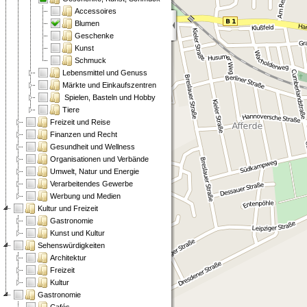
Accessoires
Blumen
Geschenke
Kunst
Schmuck
Lebensmittel und Genuss
Märkte und Einkaufszentren
Spielen, Basteln und Hobby
Tiere
Freizeit und Reise
Finanzen und Recht
Gesundheit und Wellness
Organisationen und Verbände
Umwelt, Natur und Energie
Verarbeitendes Gewerbe
Werbung und Medien
Kultur und Freizeit
Gastronomie
Kunst und Kultur
Sehenswürdigkeiten
Architektur
Freizeit
Kultur
Gastronomie